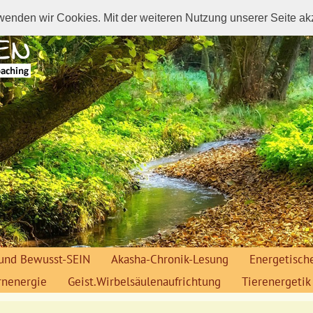
wenden wir Cookies. Mit der weiteren Nutzung unserer Seite a
und Bewusst-SEIN
Akasha-Chronik-Lesung
Energetisch
rnenergie
Geist.Wirbelsäulenaufrichtung
Tierenergetik